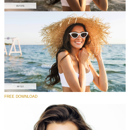
โปรดเลือก
#5 "Sun Flares"
Portrait Pro
(40 Lr Presets)
Wedding Collection
(400 Lr Presets)
Entire Collection
FREE DOWNLOAD
(2067 Lr Presets)
ดาวน์โหลดฟรี