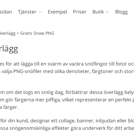
tsidan
Tjänster
Exempel
Priser
Butik
Blogg
Photoshop
Templates
överlägg
>
Gratis Snow PNG
rlägg
Photoshop-åtgärder
Alla mallar
LUT
Photoshop penslar
Marknadsföringsmallar
Pro
Kroppsretuschering
Nyfödd fotoredigering
Fastig
vid
ör att lägga till en svärm av vackra snöflingor till fotot oc
Photoshop-överlägg
Alla hjärtans dag-kort
älja PNG-snöfiler med olika densiteter, färgtoner och storle
Photoshop texturer
Bröllopsinbjudningar
Hela Ps Actions-
Inbjudan till barnkalas
samlingar
 som om det togs en snöig dag, förbättrar dessa överlägg bel
Hela Ps Overlays-paket
Modely oblečenia
om gör färgerna mer piffiga, vilket representerar en perfekt
generované umelou
Fotomanipulation
Fo
inteligenciou
a färger.
ör din kund, designar ett collage, banner, inbjudan eller blo
essa snögenomskinliga effekter göra underverk för ditt arbe