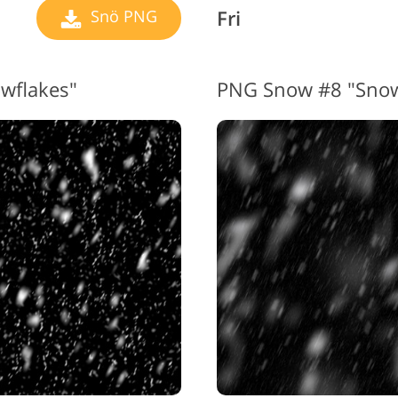
Fri
Snö PNG
wflakes"
PNG Snow #8 "Snow