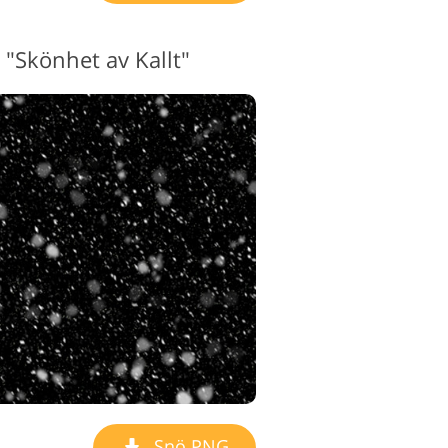
"Skönhet av Kallt"
Snö PNG