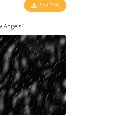
Snö PNG
 Angels"