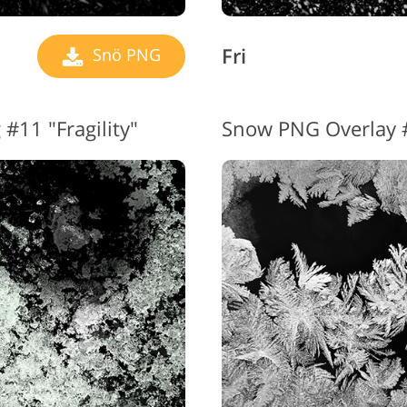
Fri
Snö PNG
#11 "Fragility"
Snow PNG Overlay 