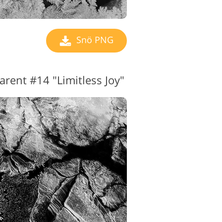
Snö PNG
rent #14 "Limitless Joy"