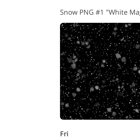
Snow PNG #1 "White Ma
Produktfotoredigering
Fri