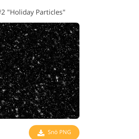
 "Holiday Particles"
edigeringstjänster
Snö PNG