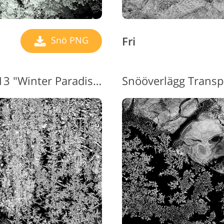
Fri
Snö PNG
Snöeffekt Transparent #13 "Winter Paradise"
Snööverlägg Transpa