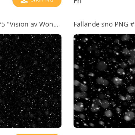
Fri
Snow PNG Transparent #5 "Vision av Wonder"
Fallande snö PNG 