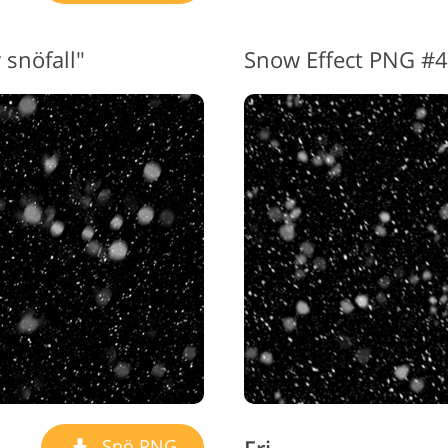
 snöfall"
Snow Effect PNG #4 
Snö PNG