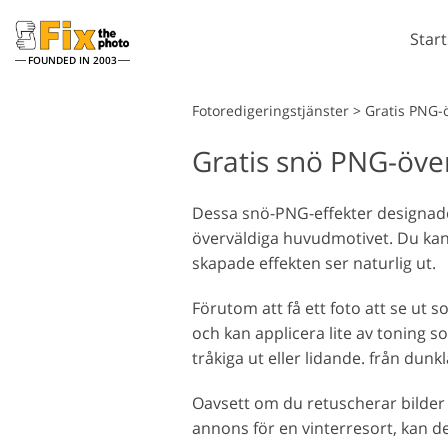
Star
FOUNDED IN 2003
Lightroom
Fotoredigeringstjänster
>
Gratis PNG-
Gratis snö PNG-öve
Lightroom-
förinställningar
Porträttretuschering
LR Preset Collections
Dessa snö-PNG-effekter designades f
överväldiga huvudmotivet. Du kan v
Best Deal Presets
skapade effekten ser naturlig ut.
Mobila förinställningar
Förutom att få ett foto att se ut
och kan applicera lite av toning s
Redigering av bröllopsfoto
tråkiga ut eller lidande. från dunkl
Oavsett om du retuscherar bilder f
annons för en vinterresort, kan d