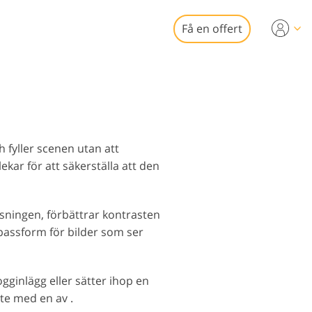
Få en offert
Video
 för videoredigering
fessionella
hetsfotoredigering
eoöverlägg
h fyller scenen utan att
kar för att säkerställa att den
ysningen, förbättrar kontrasten
 passform för bilder som ser
to restaurering
gginlägg eller sätter ihop en
te med en av .