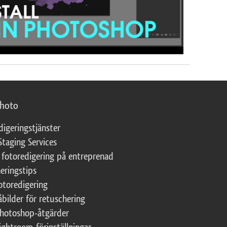
photo
digeringstjänster
Staging Services
 fotoredigering på entreprenad
eringstips
fotoredigering
åbilder för retuschering
Photoshop-åtgärder