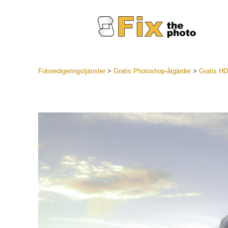
Fotoredigeringstjänster
>
Gratis Photoshop-åtgärder
>
Gratis HD
Lightroom
LR Preset
Portr
Best Deal
Mobila för
Redigeri