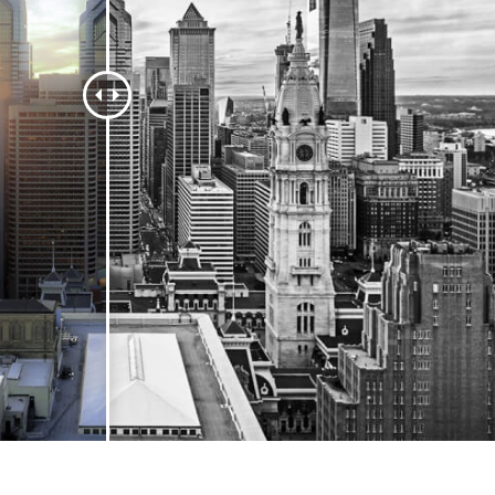
tfotoredigering
Fotoredigering av smycken
AI-träningsdata