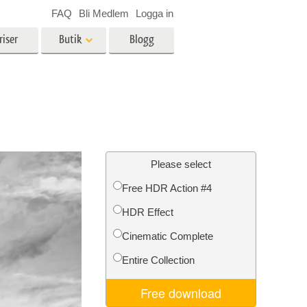
FAQ
Bli Medlem
Logga in
riser
Butik
Blogg
es
Video
LUT för videoredigering
r
Professionella videoöverlägg
ing
Fastighetsfotoredigering
Please select
Free HDR Action #4
HDR Effect
n
Foto restaurering
Cinematic Complete
Entire Collection
Free download