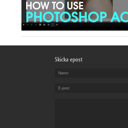
Skicka epost
Namn
E-post