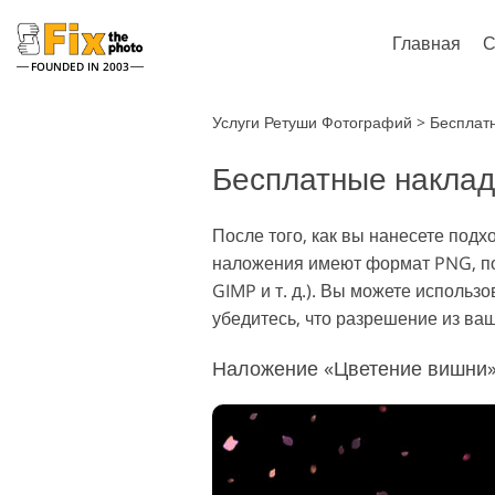
Главная
С
FOUNDED IN 2003
Lightroom
Услуги Ретуши Фотографий
>
Бесплат
Бесплатные наклад
Пресеты Lightroom
Экшен
Все коллекции пресетов
Кисти 
Услуги ретуши хедшотов
Рет
LR
После того, как вы нанесете по
Фотош
наложения имеют формат PNG, по
Пресеты - Лучшее
Тексту
предложение
GIMP и т. д.). Вы можете исполь
Колле
Мобильная коллекция
убедитесь, что разрешение из в
Экшно
Колле
Наложение «Цветение вишни»
Модел
Ретушь Свадебных Фото
Оверл