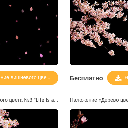
Услуги Реда
ь ювелирных изделий
Данные для обучения ИИ
Вид
Бесплатно
ие вишневого цвета
Н
Наложение лепестков вишневого цвета №3 "Life Is a Carnival"