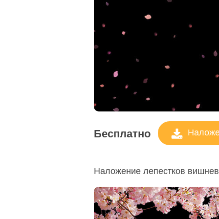
Сервисы ретуши товаров
Ретуш
Бесплатно
Наложен