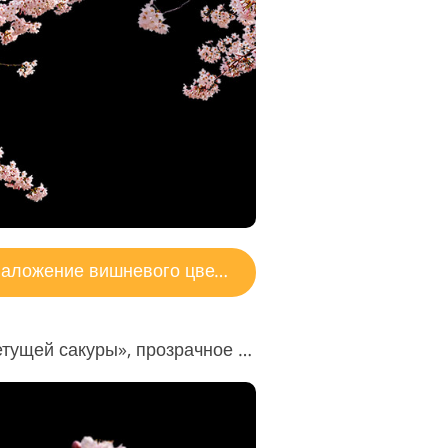
ктирования
ео
аложение вишневого цвета
Наложение «Дерево цветущей сакуры», прозрачное #4 "Given to Fly"