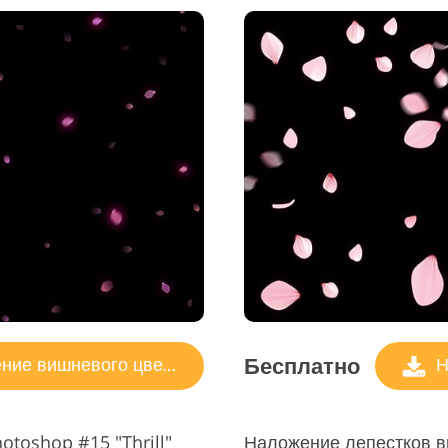
Бесплатно
ие вишневого цвета
Н
toshop #15 "Thrill"