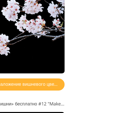
аложение вишневого цвета
Наложение «Цветение вишни» бесплатно #12 "Make a Memory"