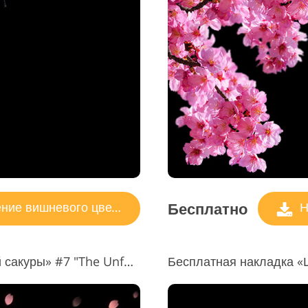
Бесплатно
ие вишневого цвета
Н
Наложение «Дерево цветущей сакуры» #7 "The Unforgiven"