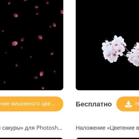
Бесплатно
ие вишневого цвета
Н
Наложение «Дерево цветущей сакуры» для Photoshop #11 "Silent Prayer"