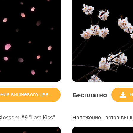
Бесплатно
ие вишневого цвета
Н
lossom #9 "Last Kiss"