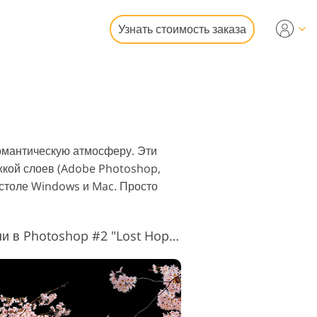
Узнать стоимость заказа
deo
ональные LUTs
рлейсы
едвижимости
омантическую атмосферу. Эти
жкой слоев (Adobe Photoshop,
 столе Windows и Mac. Просто
Наложение цветов вишни в Photoshop #2 "Lost Hopes"
фотографий