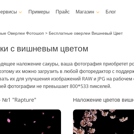
ервисы
Примеры
Прайс
Магазин
Блог
Photoshop
Templates
Vi
ные Оверлеи Фотошоп
>
Бесплатные оверлеи Вишневый Цвет
ки с вишневым цветом
ы Photoshop
Шаблоны
Професси
Сервисы ретуши детских
для Фотошопа
Маркетинговые шаблоны
Видео Ове
ушь Тела Сервисы
Ретушь Фото Н
фото
дходящее наложение сакуры, ваша фотография приобретет р
оп Оверлейсы
Открытки ко Дню святого
этому их можно загрузить в любой фоторедактор с поддер
Валентина
ры Photoshop
зовать их для улучшения изображений RAW и JPG на рабочем
Приглашения на свадьбу
кции Фотошоп
ашей фотографии не превышает 800*533 пикселей.
в
Приглашение на детский
день рождения
кции Фотошоп
 №1 "Rapture"
и одежды, созданные
Сервисы обработки
Реставрация 
ейсов
с помощью ИИ
изображений