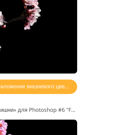
аложение вишневого цвета
Наложение «Цветение вишни» для Photoshop #6 "Future Days"