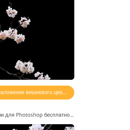
аложение вишневого цвета
Наложение цветов вишни для Photoshop бесплатно #10 "Tender Beauty"