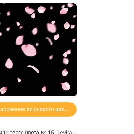
аложение вишневого цвета
Наложение лепестков вишневого цвета № 16 "Levitation"