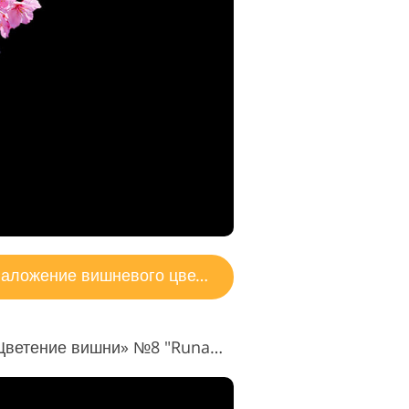
аложение вишневого цвета
Бесплатная накладка «Цветение вишни» №8 "Runaways"