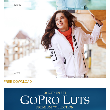
Te rog selecteaza
Free Vintage LUT #7
Premium GoPro LUTs
Cinema Look Collection (80 LUTs)
Entire Collection (260 LUTs)
Descărcare gratuită
FREE DOWNLOAD