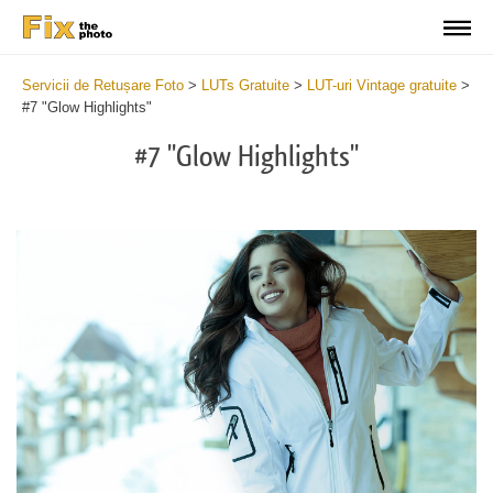
Servicii de Retușare Foto
>
LUTs Gratuite
>
LUT-uri Vintage gratuite
>
#7 "Glow Highlights"
#7 "Glow Highlights"
Do
Fr
LU