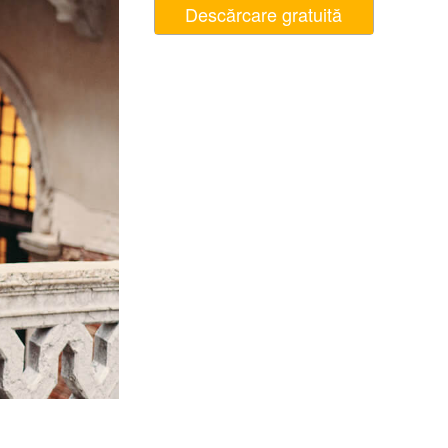
Descărcare gratuită
t AI
Video Editing Services