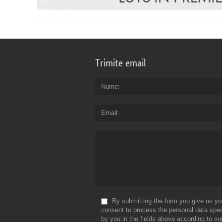
Trimite email
Nume
Email
By submitting the form you give us yo
consent to process the personal data spec
by you in the fields above according to ou