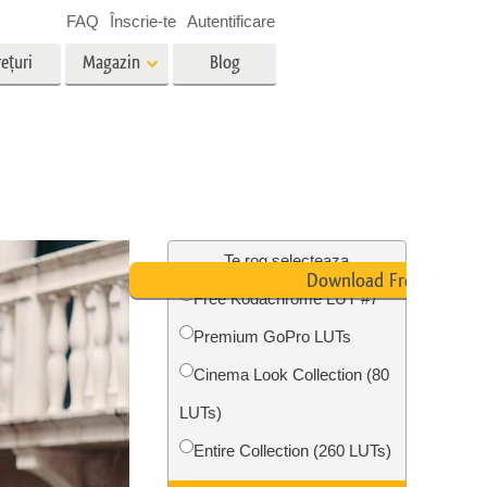
FAQ
Înscrie-te
Autentificare
ețuri
Magazin
Blog
es
Video
LUT-uri profesionale
g
Suprapuneri video
vicii
Servicii de editare foto imobiliare
Te rog selecteaza
Download Free
Free Kodachrome LUT #7
Premium GoPro LUTs
ștere
re a
Foto Restaurare Servicii
Cinema Look Collection (80
LUTs)
Entire Collection (260 LUTs)