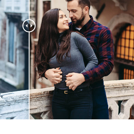
produsului Servicii
Bijuterii Retușând Servicii
Date de Antrenamen