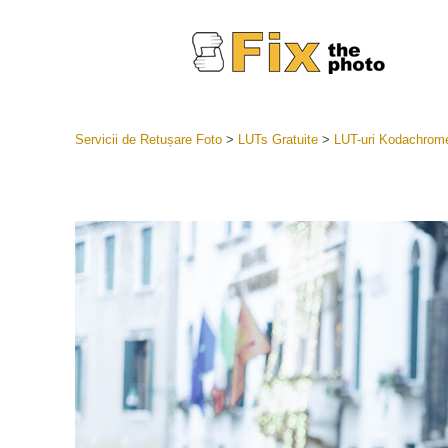
Servicii de Retușare Foto
>
LUTs Gratuite
>
LUT-uri Kodachrome
Presetări
Întreaga 
Servicii
LR
Cea mai b
Presets
Colecția 
Servicii de 