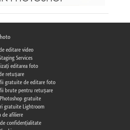
photo
 de editare video
Staging Services
izați editarea foto
 de retușare
ii gratuite de editare foto
fii brute pentru retușare
 Photoshop gratuite
ri gratuite Lightroom
de afiliere
 de confidențialitate