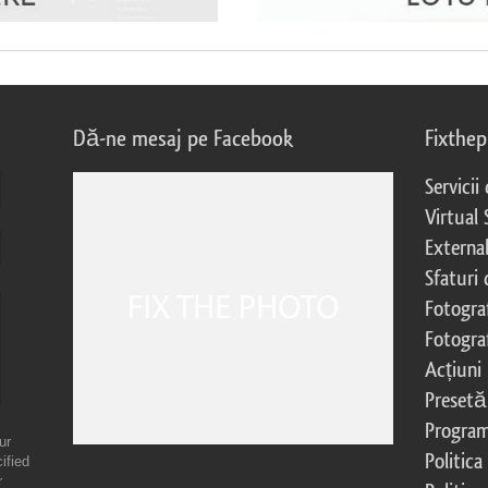
Dă-ne mesaj pe Facebook
Fixthe
Servicii
Virtual 
External
Sfaturi
Fotograf
Fotogra
Acțiuni
Presetă
Program 
ur
Politica
ified
r