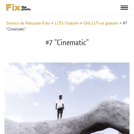
Servicii de Retușare Foto
>
LUTs Gratuite
>
Gh5 LUT-uri gratuite
>
#7
"Cinematic"
#7 "Cinematic"
Do
Fr
LU