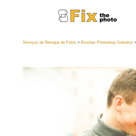
Serviços de Retoque de Fotos
>
Brushes Photoshop Gratuitos
Predefini
Coleções 
Serviços 
predefini
Predefini
oferta
Coleção 
Serviços d