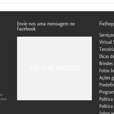
Envie-nos uma mensagem no
Fixthe
Facebook
Serviço
Virtual 
Terceiri
Dicas d
Brindes
Fotos b
Ações g
Predefi
Program
ur
Política
ified
r
Política
Sobre n