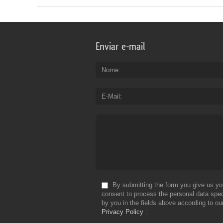
Enviar e-mail
Nome
E-Mail
By submitting the form you give us yo
consent to process the personal data spec
by you in the fields above according to ou
Privacy Policy