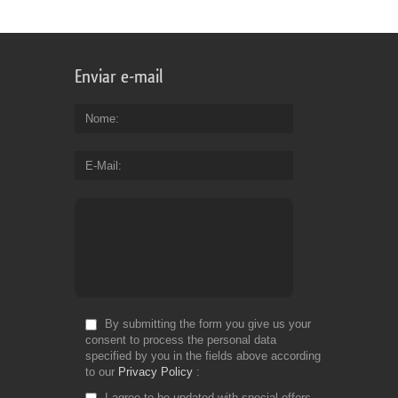
Enviar e-mail
Nome
E-Mail
By submitting the form you give us your
consent to process the personal data
specified by you in the fields above according
to our
Privacy Policy
I agree to be updated with special offers