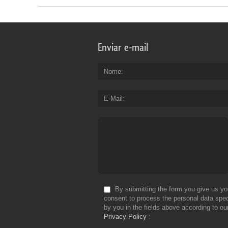
Enviar e-mail
Nome
E-Mail
By submitting the form you give us yo
consent to process the personal data spec
by you in the fields above according to ou
Privacy Policy