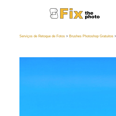
Serviços de Retoque de Fotos
>
Brushes Photoshop Gratuitos
Predefini
Coleções 
Serviços 
predefini
Predefini
oferta
Coleção 
Serviços d