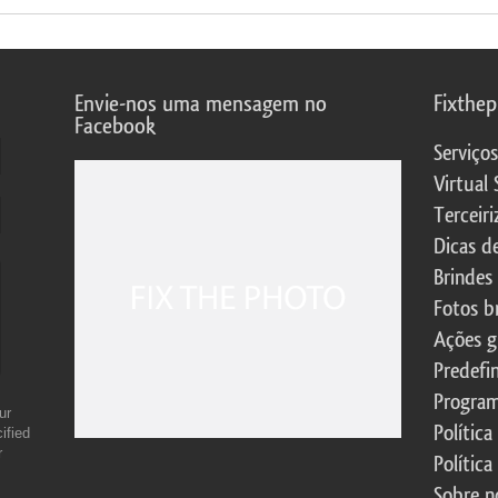
Envie-nos uma mensagem no
Fixthe
Facebook
Serviço
Virtual 
Terceiri
Dicas d
Brindes
Fotos b
Ações g
Predefi
Program
ur
Política
ified
r
Política
Sobre n