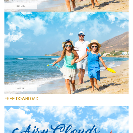
Por favor selecione
Free Ps Brush #3
Airy Clouds
(52 Ps Brushes
Download Grátis
FREE DOWNLOAD