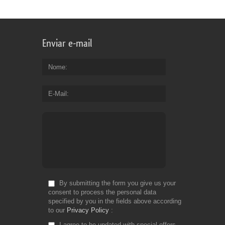
Enviar e-mail
Nome
E-Mail
By submitting the form you give us your
consent to process the personal data
specified by you in the fields above according
to our
Privacy Policy
I agree to be updated with special offers