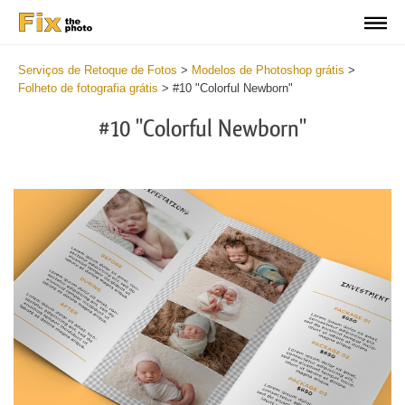
Serviços de Retoque de Fotos
>
Modelos de Photoshop grátis
>
Folheto de fotografia grátis
>
#10 "Colorful Newborn"
#10 "Colorful Newborn"
Wa
Und
var
$v
in
/va
on
line
54
Wa
Try