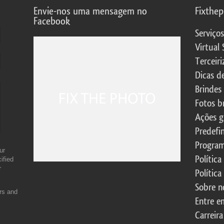
Envie-nos uma mensagem no
Fixthe
Facebook
Serviço
Virtual 
Terceiri
Dicas d
Brindes
Fotos b
Ações g
Predefi
Program
ur
Política
ified
r
Política
Sobre n
ers and
Entre e
Carreira