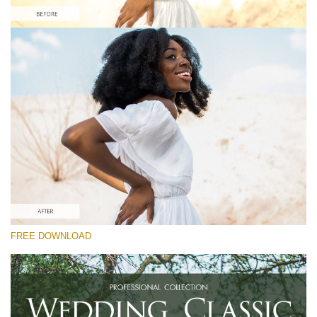
Por favor selecione
Free Instagram Preset #34
Wedding Classic
(30 Lr Presets)
Luxe Wedding
(230 Lr Presets)
Entire Collection
FREE DOWNLOAD
(2067 Lr Presets)
Download Grátis