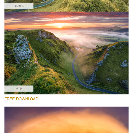
Por favor selecione
Free Landscape Action #3
Colorful Landscape
Cinematic Complete
Entire Collection
Download Grátis
FREE DOWNLOAD