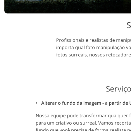
Serviços de retoque de
Serviços de retoque
produtos
joias
S
Profissionais e realistas de mani
importa qual foto manipulação voc
fotos surreais, nossos retocadores
Serviç
Alterar o fundo da imagem - a partir de
Nossa equipe pode transformar qualquer 
para um criativo ou surreal. Vamos recorta
fundo que você precisa de forma realista 