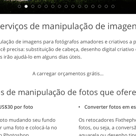
 de
Dados de Treinamento de
Serviços de edição de vídeo
IA
erviços de manipulação de image
pulação de imagens para fotógrafos amadores e criativos a p
ê precisa: substituição de cabeça, desenho digital criativ
 irão ajudá-lo em alguns dias úteis.
A carregar orçamentos grátis...
os de manipulação de fotos que ofer
 US$30 por foto
Converter fotos em es
foto mudando seu fundo
Os retocadores Fixtheph
r uma foto e colocá-la no
fotos, ou seja, a conver
no Photoshop.
aquarela ou desenho tip