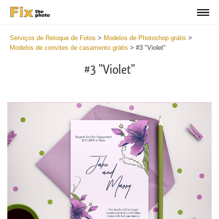
Serviços de Retoque de Fotos
>
Modelos de Photoshop grátis
>
Modelos de convites de casamento grátis
>
#3 "Violet"
#3 "Violet"
Cl
at
th
bu
an
re
Vi
We
In
Fr
2
mi
Wr