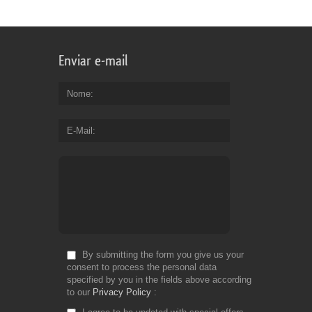
for
Fr
Enviar e-mail
Nome
E-Mail
By submitting the form you give us your
consent to process the personal data
specified by you in the fields above according
to our
Privacy Policy