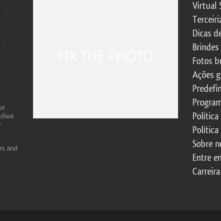
Virtual 
Terceiri
Dicas d
Brindes
Fotos b
Ações g
Predefi
Program
ur
Política
ified
r
Política
Sobre n
ers and
Entre e
Carreira