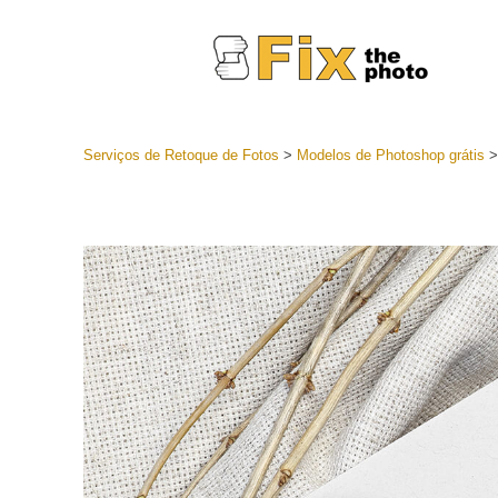
Serviços de Retoque de Fotos
>
Modelos de Photoshop grátis
Predefini
Coleções 
Serviços 
predefini
Predefini
oferta
Coleção 
Serviços d