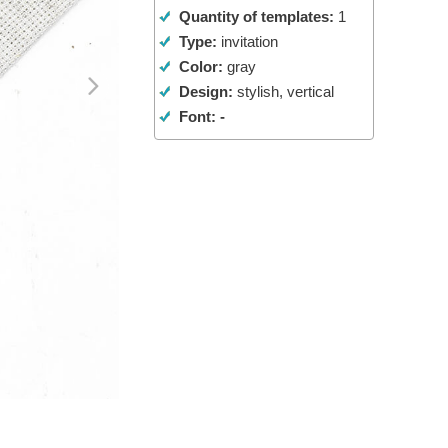
Quantity of templates:
1
 de IA
Video Editing Services
Type:
invitation
Color:
gray
Design:
stylish, vertical
Font: -