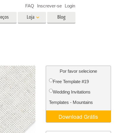
FAQ
Inscrever-se
Login
reços
Loja
Blog
es
Video
LUTs profissionais
Sobreposições de vídeo
fotos de
Serviços de edição de fotos de
imóveis
Por favor selecione
Free Template #19
o
Wedding Invitations
ão de
Foto Restauração Serviços
Templates - Mountains
Download Grátis