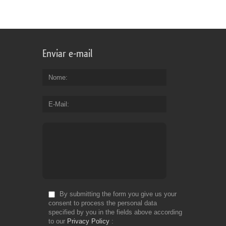
horizontal (2 back sides)
Enviar e-mail
Nome
E-Mail
By submitting the form you give us your
consent to process the personal data
specified by you in the fields above according
to our
Privacy Policy