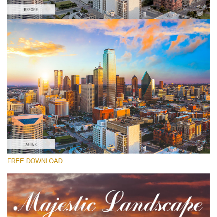
Por favor selecione
Sunrise Lightroom Preset #5
Majestic Landscape
(30 Lr Presets)
Matte Complete
(130 Lr Presets)
Must-Have Collection
FREE DOWNLOAD
(1432 Lr Presets)
Download Grátis