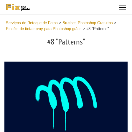
Serviços de Retoque de Fotos
>
Brushes Photoshop Gratuitos
>
Pincéis de tinta spray para Photoshop grátis
>
#8 "Patterns"
#8 "Patterns"