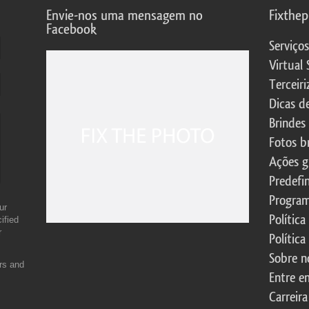
Envie-nos uma mensagem no
Fixthe
Facebook
Serviço
Virtual 
Terceiri
Dicas d
Brindes
Fotos b
Ações g
Predefi
Program
ur
Política
ified
r
Política
Sobre n
ers and
Entre e
Carreira