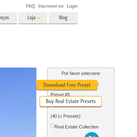
FAQ
Inscrever-se
Login
reços
Loja
Blog
es
Video
LUTs profissionais
Sobreposições de vídeo
fotos de
Serviços de edição de fotos de
imóveis
Por favor selecione
Real Estate Lightroom
Download Free Preset
o
Preset #5
Buy Real Estate Presets
ão de
Foto Restauração Serviços
Exterior Real Estate
(40 Lr Presets)
Real Estate Collection