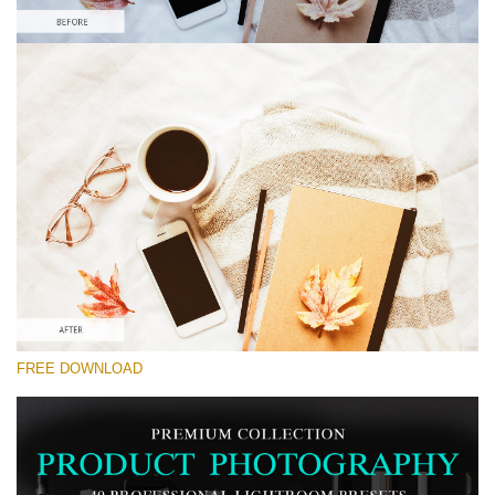
Por favor selecione
Lightroom Preset for Product Photo #28
Product Photography
(40 Lr Presets)
Matte Complete
(130 Lr Presets)
Entire Collection
FREE DOWNLOAD
(2067 Lr Presets)
Download Grátis