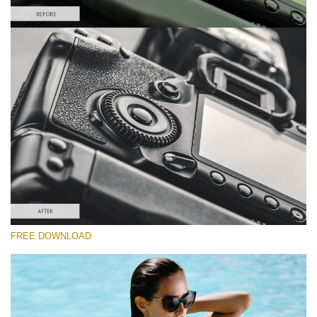
Por favor selecione
Lightroom Preset for Product Photo #23
Film Effect
(30 Lr Presets)
Must-Have Collection
(1432 Lr Presets)
Entire Collection
FREE DOWNLOAD
(2067 Lr Presets)
Download Grátis