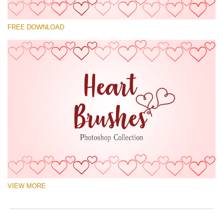
Por favor selecione
FREE DOWNLOAD
Free Ps Brush #4
Hearts Brushes
(30 Ps Brushes)
Download Grátis
VIEW MORE