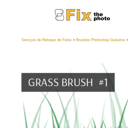
Serviços de Retoque de Fotos
>
Brushes Photoshop Gratuitos
Predefini
Coleções 
Serviços 
predefini
Predefini
oferta
Coleção 
Serviços d