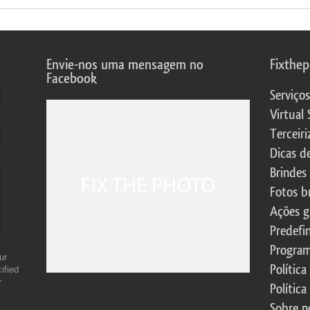
Envie-nos uma mensagem no
Fixthe
Facebook
Serviço
Virtual 
Terceiri
Dicas d
Brindes
Fotos b
Ações g
Predefi
Program
ur
Política
ified
r
Política
Sobre n