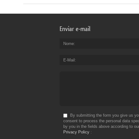
Enviar e-mail
Nome
E-Mail
By submitting the form you give us yo
consent to process the personal data spec
by you in the fields above according to ou
Privacy Policy