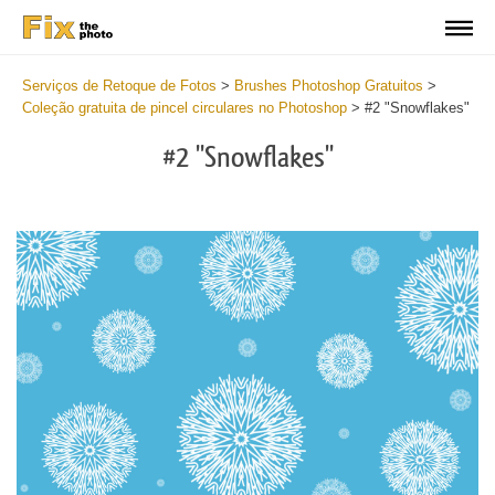
Serviços de Retoque de Fotos
>
Brushes Photoshop Gratuitos
>
Coleção gratuita de pincel circulares no Photoshop
>
#2 "Snowflakes"
#2 "Snowflakes"
C
li
S
at
y
the
f
but
t
an
a
rec
b
Fr
t
wit
C
2
P
min
B
Wri
b
you
m
val
b