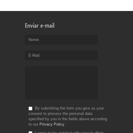
Enviar e-mail
Nome
E-Mail
By submitting the form you give us your
consent to process the personal data
specified by you in the fields above according
to our
Privacy Policy
I agree to be updated with special offers