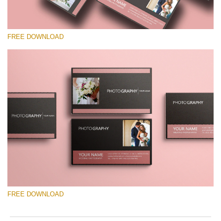
FREE DOWNLOAD
Por favor selecione
Free Template #53
Senior Price List
Download Grátis
FREE DOWNLOAD