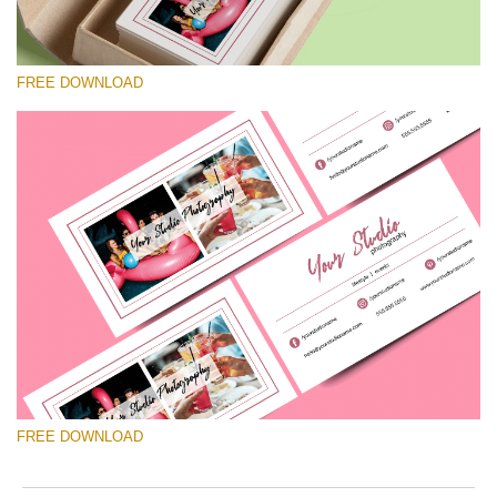
FREE DOWNLOAD
Por favor selecione
Free Template #3
Pricing Guide Template
Download Grátis
FREE DOWNLOAD