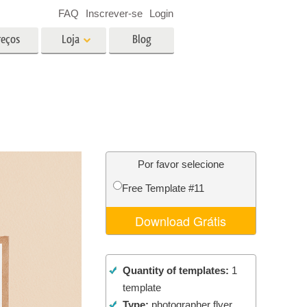
FAQ
Inscrever-se
Login
reços
Loja
Blog
es
Video
LUTs profissionais
Sobreposições de vídeo
fotos de
Serviços de edição de fotos de
imóveis
Por favor selecione
Free Template #11
o
Download Grátis
ão de
Foto Restauração Serviços
Quantity of templates:
1
template
Type:
photographer flyer