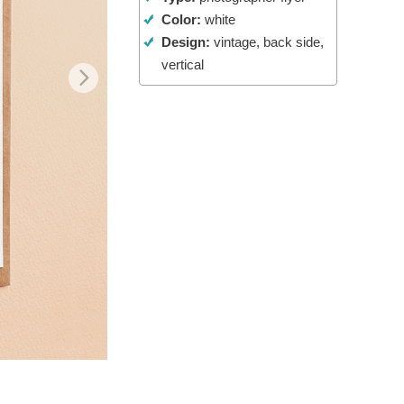
Color:
white
 de IA
Video Editing Services
Design:
vintage, back side,
vertical