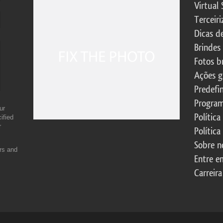
Virtual 
Terceiri
Dicas d
Brindes
Fotos b
Ações g
Predefi
Program
ur
Política
ified
r
Política
Sobre n
ers and
Entre e
Carreira