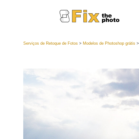
Serviços de Retoque de Fotos
>
Modelos de Photoshop grátis
Predefini
Coleções 
Serviços 
predefini
Predefini
oferta
Coleção 
Serviços d