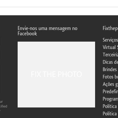
Envie-nos uma mensagem no
Fixthe
Facebook
Serviço
Virtual 
Terceiri
Dicas d
Brindes
Fotos b
Ações g
Predefi
Program
ur
Política
ified
r
Política