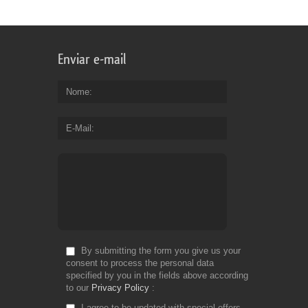
Enviar e-mail
Nome
E-Mail
By submitting the form you give us your
consent to process the personal data
specified by you in the fields above according
to our
Privacy Policy
I agree to be updated with special offers