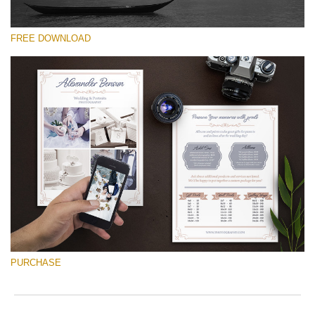
FREE DOWNLOAD
Por favor selecione
Free Font #37
Wedding Photography Templates
Download Grátis
PURCHASE