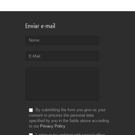
Enviar e-mail
Nome
E-Mail
By submitting the form you give us your
consent to process the personal data
specified by you in the fields above according
to our
Privacy Policy
I agree to be updated with special offers