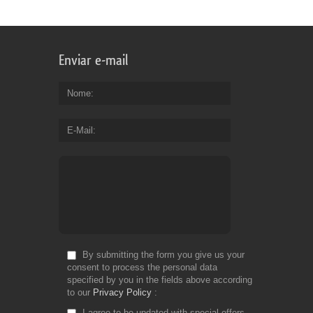
Enviar e-mail
Nome
E-Mail
By submitting the form you give us your
consent to process the personal data
specified by you in the fields above according
to our
Privacy Policy
I agree to be updated with special offers