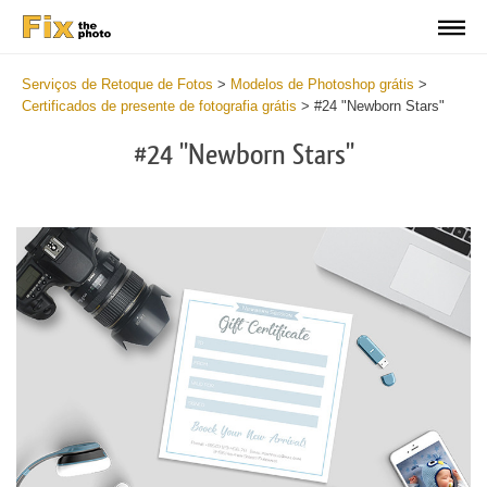
Serviços de Retoque de Fotos
>
Modelos de Photoshop grátis
>
Certificados de presente de fotografia grátis
>
#24 "Newborn Stars"
#24 "Newborn Stars"
Wa
Und
var
$v
in
/va
on
line
54
Wa
Try