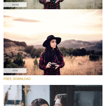
Por favor selecione
Free PS Retro Action #5
Vintage Colors
Cinematic Complete
Entire Collection
Download Grátis
FREE DOWNLOAD