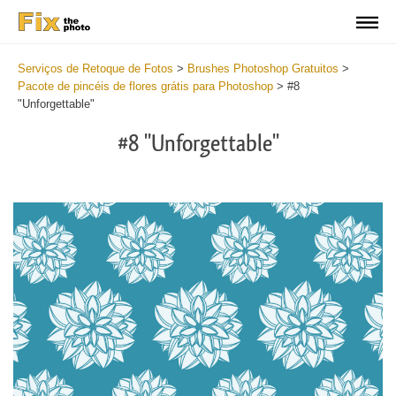
Serviços de Retoque de Fotos
>
Brushes Photoshop Gratuitos
>
Pacote de pincéis de flores grátis para Photoshop
>
#8
"Unforgettable"
#8 "Unforgettable"