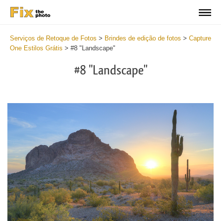
Serviços de Retoque de Fotos
>
Brindes de edição de fotos
>
Capture
One Estilos Grátis
>
#8 "Landscape"
#8 "Landscape"
Cl
at
th
bu
an
re
Fr
La
St
wi
2
mi
Wr