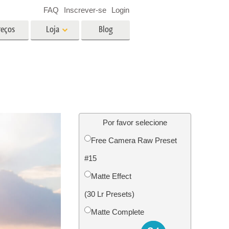
FAQ
Inscrever-se
Login
reços
Loja
Blog
es
Video
LUTs profissionais
Sobreposições de vídeo
fotos de
Serviços de edição de fotos de
imóveis
Por favor selecione
Free Camera Raw Preset
o
#15
ão de
Foto Restauração Serviços
Matte Effect
(30 Lr Presets)
Matte Complete