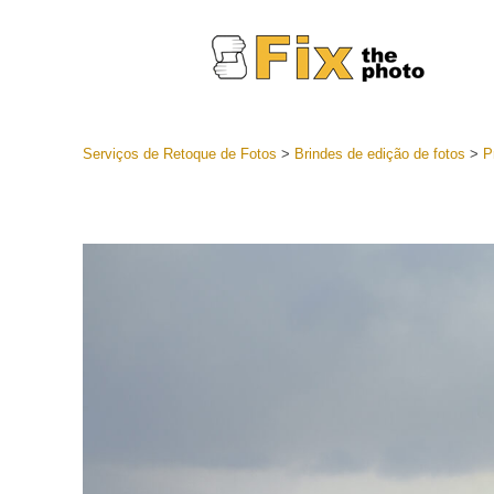
Serviços de Retoque de Fotos
>
Brindes de edição de fotos
>
P
Predefini
Coleções 
Serviços 
predefini
Predefini
oferta
Coleção 
Serviços d