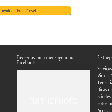
ownload Free Preset
Envie-nos uma mensagem no
Fixthe
Facebook
Serviço
Virtual 
Terceiri
Dicas d
Brindes
Fotos b
Ações g