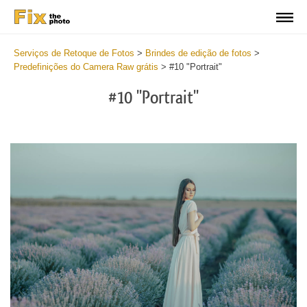
Serviços de Retoque de Fotos
>
Brindes de edição de fotos
>
Predefinições do Camera Raw grátis
>
#10 "Portrait"
#10 "Portrait"
Cl
at
th
bu
an
re
Fr
Ca
R
Pr
wi
2
mi