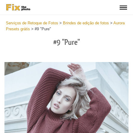
Serviços de Retoque de Fotos
>
Brindes de edição de fotos
>
Aurora
Presets grátis
>
#9 "Pure"
#9 "Pure"
Cl
at
th
bu
an
re
Fr
Au
Pr
wi
2
mi
Wr