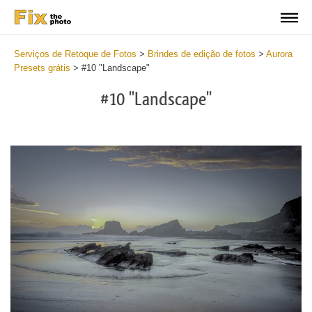
Serviços de Retoque de Fotos
>
Brindes de edição de fotos
>
Aurora
Presets grátis
>
#10 "Landscape"
#10 "Landscape"
Cl
at
th
bu
an
re
Fr
Au
Pr
wi
2
mi
Wr