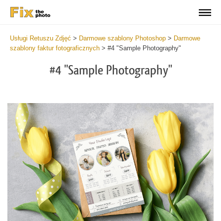
Usługi Retuszu Zdjęć
>
Darmowe szablony Photoshop
>
Darmowe
szablony faktur fotograficznych
>
#4 "Sample Photography"
#4 "Sample Photography"
De
yo
fe
in
a
ne
an
pr
ma
wi
th
he
of