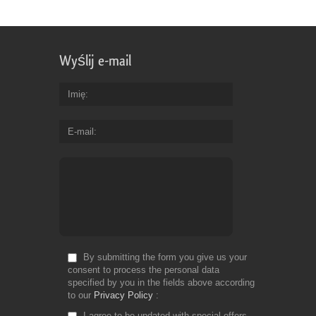
co
of
dr
re
Wyślij e-mail
es
vi
th
Imię
te
ca
E-mail
se
th
ta
Fr
Do
By submitting the form you give us your
consent to process the personal data
specified by you in the fields above according
to our
Privacy Policy
I agree to be updated with special offers