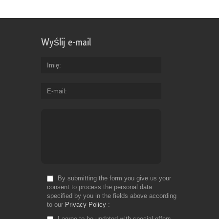
so
th
it
ful
Wyślij e-mail
sa
yo
ne
Imię
Fr
E-mail
Do
By submitting the form you give us your
consent to process the personal data
specified by you in the fields above according
to our
Privacy Policy
I agree to be updated with special offers