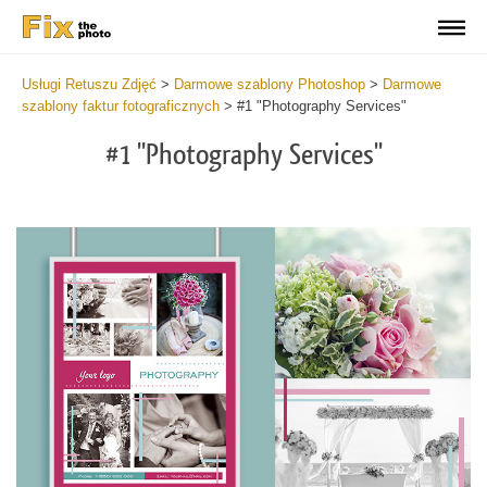
Usługi Retuszu Zdjęć
>
Darmowe szablony Photoshop
>
Darmowe
szablony faktur fotograficznych
>
#1 "Photography Services"
#1 "Photography Services"
Th
ph
in
sa
co
th
ma
of
bil
si
Ei
yo
ar