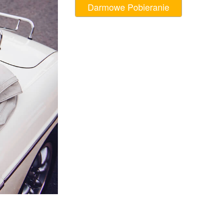
Darmowe Pobieranie
AI
Video Editing Services