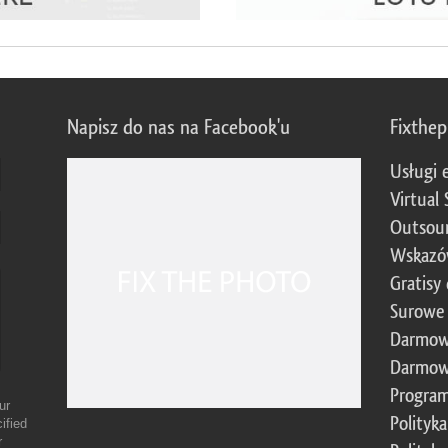
Napisz do nas na Facebook'u
Fixthe
Usługi 
Virtual 
Outsour
Wskazó
Gratisy
Surowe 
Darmow
Darmow
Program
ur
Polityk
ified
r