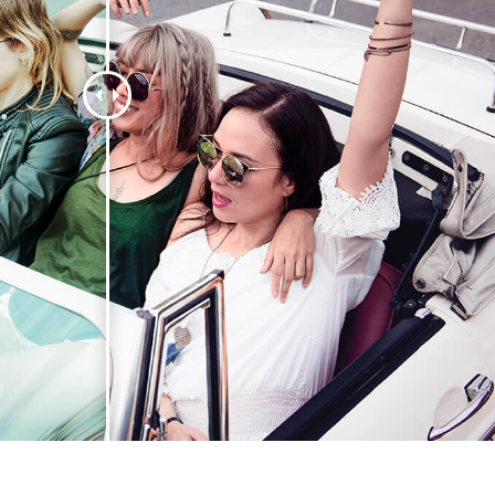
etuszu produktów
Usługi retuszu biżuterii
Dane Treningowe 