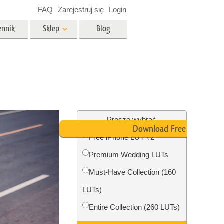
FAQ
Zarejestruj się
Login
ennik
Sklep
Blog
es
Video
Profesjonalny LUTs
e
Nakładki wideo
 Usługi
Usługi edycji zdjęć
nieruchomości
Proszę wybrać
Download Free LUT
Free iPhone LUT #2
y dla
Premium Wedding LUTs
razem
Foto Przywracanie Usługi
Must-Have Collection (160
LUTs)
Entire Collection (260 LUTs)