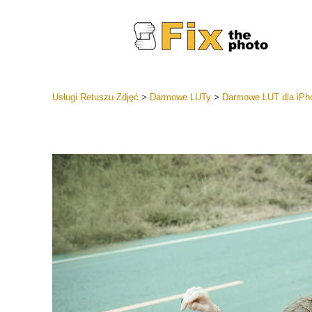
Usługi Retuszu Zdjęć
>
Darmowe LUTy
>
Darmowe LUT dla iPh
Ustawien
Całe kole
Usługi 
wstępnyc
Najlepsza
Kolekcja 
Usługi ed