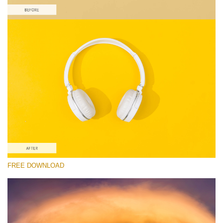
Proszę wybrać
Free Product Action #6
Colorful Landscape
Portrait Complete
Entire Collection
Darmowe Pobieranie
FREE DOWNLOAD