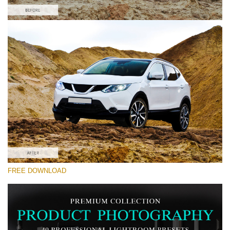
Proszę wybrać
Car Lightroom Preset #7
Product Photography
(40 Lr Presets)
Must-Have Collection
(1432 Lr Presets)
Entire Collection
FREE DOWNLOAD
(2067 Lr Presets)
Darmowe Pobieranie