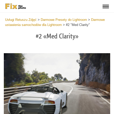
Usługi Retuszu Zdjęć
>
Darmowe Presety do Lightroom
>
Darmowe
ustawienia samochodów dla Lightroom
>
#2 "Med Clarity"
#2 «Med Clarity»