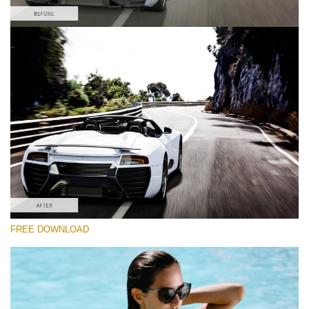
Proszę wybrać
Car Lightroom Preset #2
Film Effect
(30 Lr Presets)
Must-Have Collection
(1432 Lr Presets)
Entire Collection
FREE DOWNLOAD
(2067 Lr Presets)
Darmowe Pobieranie