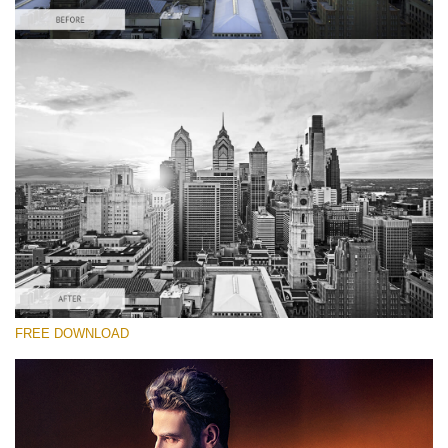
Proszę wybrać
Free HDR Action #4
HDR Effect
Cinematic Complete
Entire Collection
Darmowe Pobieranie
FREE DOWNLOAD