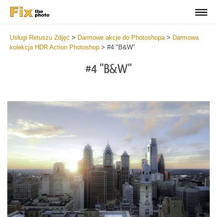
Usługi Retuszu Zdjęć
>
Darmowe akcje do Photoshopa
>
Darmowa
kolekcja HDR Action Photoshop
>
#4 "B&W"
#4 "B&W"