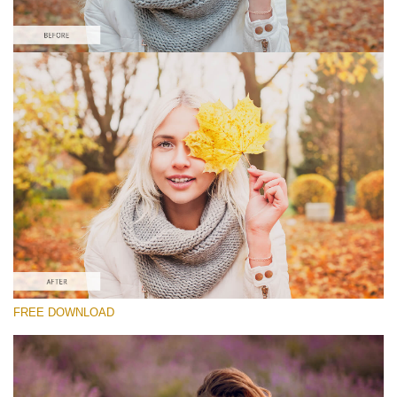
Proszę wybrać
Lightroom Fall Preset #7
Matte Portrait
(30 Lr Presets)
Matte Complete
(130 Lr Presets)
Must-Have Collection
FREE DOWNLOAD
(1432 Lr Presets)
Darmowe Pobieranie